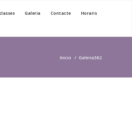
classes
Galeria
Contacte
Horaris
Inicio
/
Galeria
362